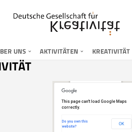
BER UNS
AKTIVITÄTEN
KREATIVITÄT
VITÄT
ICN Business
School
Friedrichstrasse 76-78 -
This page can't load Google Maps
Berlin
correctly.
Veranstaltungen
Do you own this
OK
website?