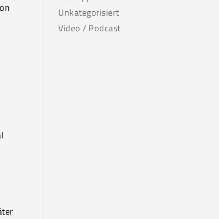
von
Unkategorisiert
Video / Podcast
l
.
äter