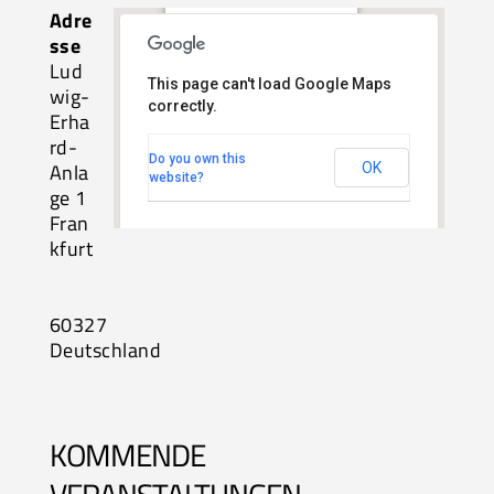
Adre
FORUM, Messe
sse
Frankfurt
Lud
Ludwig-Erhard-Anlage 1 -
This page can't load Google Maps
wig-
Frankfurt
correctly.
Erha
Veranstaltungen
rd-
Do you own this
Anla
OK
website?
ge 1
Fran
kfurt
60327
Deutschland
KOMMENDE