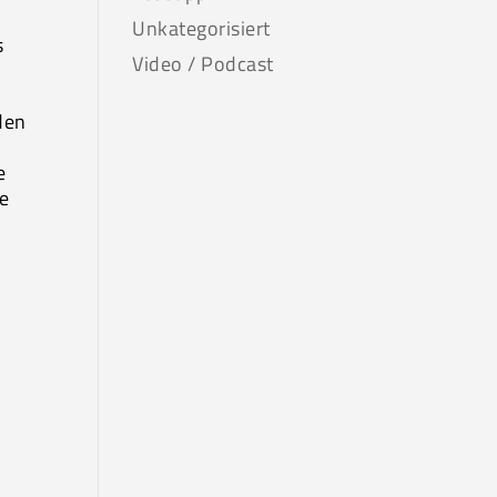
Unkategorisiert
s
Video / Podcast
den
e
ve